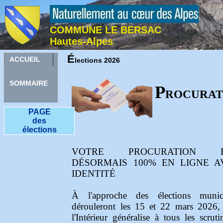
COMMUNE LE BERSAC
Hautes-Alpes
É
ACCUEIL
lections 2026
SOMMAIRE
P
ROCURAT
PAGE
des
élections
VOTRE PROCURATION É
DÉSORMAIS 100% EN LIGNE 
IDENTITÉ
À l'approche des élections munic
dérouleront les 15 et 22 mars 2026, 
l'Intérieur généralise à tous les scruti