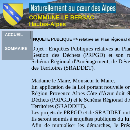
COMMUNE LE BERSAC
Hautes-Alpes
ACCUEIL
E
NQUETE PUBLIQUE => relative au Plan régional d
Objet : Enquêtes Publiques relatives au Pl
SOMMAIRE
Gestion des Déchets (PRPGD) et son ra
Schéma Régional d'Aménagement, de Dével
des Territoires (SRADDET).
Madame le Maire, Monsieur le Maire,
En application de la Loi portant nouvelle or
Région Provence-Alpes-Côte d'Azur doit él
Déchets (PRPGD) et le Schéma Régional d'
Territoires (SRADDET).
Les projets de PRPGD et de SRADDET ont ét
Ils seront soumis à enquêtes publiques du
lu
Afin de mutualiser les démarches, le Pré