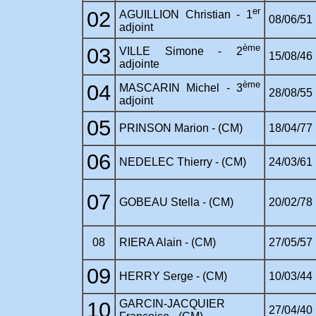
er
02
AGUILLION Christian - 1
08/06/51
adjoint
ème
03
VILLE Simone - 2
15/08/46
adjointe
ème
04
MASCARIN Michel - 3
28/08/55
adjoint
05
PRINSON Marion - (CM)
18/04/77
06
NEDELEC Thierry - (CM)
24/03/61
07
GOBEAU Stella - (CM)
20/02/78
08
RIERA Alain - (CM)
27/05/57
09
HERRY Serge - (CM)
10/03/44
10
GARCIN-JACQUIER
27/04/40