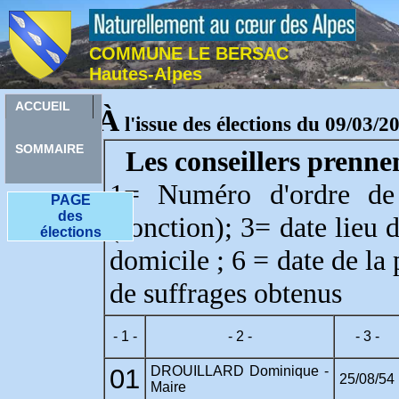
COMMUNE LE BERSAC
Hautes-Alpes
ACCUEIL
À
l'issue des élections du 09/03/2
SOMMAIRE
Les conseillers prenne
1= Numéro d'ordre de
PAGE
des
(fonction); 3= date lieu 
élections
domicile ; 6 = date de la
de suffrages obtenus
- 1 -
- 2 -
- 3 -
01
DROUILLARD Dominique -
25/08/54
Maire