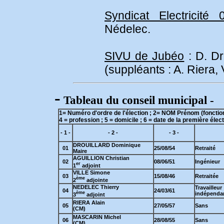
Syndicat Electricité 
Nédelec.
SIVU de Jubéo
: D. Dr
(suppléants : A. Riera,
-
Tableau du conseil municipal -
1= Numéro d'ordre de l'élection ; 2= NOM Prénom (fonction
4 = profession ; 5 = domicile ; 6 = date de la première éle
- 1 -
- 3 -
- 2 -
DROUILLARD Dominique
01
25/08/54
Retraité
Maire
AGUILLION Christian
02
08/06/51
Ingénieur
er
1
adjoint
VILLE Simone
03
15/08/46
Retraitée
ème
2
adjointe
NEDELEC Thierry
Travailleur
04
24/03/61
ème
indépenda
3
adjoint
RIERA Alain
05
27/05/57
Sans
(CM)
MASCARIN Michel
06
28/08/55
Sans
(CM)