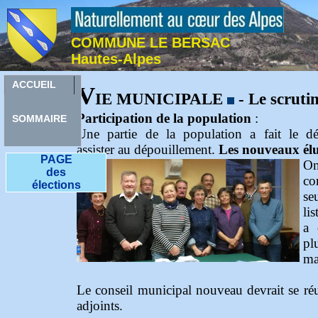
COMMUNE LE BERSAC
Hautes-Alpes
ACCUEIL
V
IE MUNICIPALE
- Le scru
Participation de la population
:
SOMMAIRE
Une partie de la population a fait le d
assister au dépouillement.
Les nouveaux él
PAGE
On
des
co
élections
s
li
a 
p
ma
Le conseil municipal nouveau devrait se réu
adjoints.