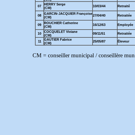
HERRY Serge
07
10/03/44
Retraité
(CM)
GARCIN-JACQUIER Françoise
08
27/04/40
Retraitée
(CM)
ROUCHIER Catherine
09
16/12/63
Employée
(CM)
COCQUELET Viviane
10
09/11/51
Retraitée
(CM)
GAUTIER Fabrice
11
25/05/87
Éleveur
(CM)
CM = conseiller municipal / conseillère mun