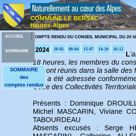
COMMUNE LE BERSAC
Hautes-Alpes
C
ACCUEIL
OMPTE RENDU DU CONSEIL MUNICIPAL DU 20 fév
20-02
08-04
15-07
14-10
16-12
SOMMAIRE
L
’a
18 heures, les membres du cons
se sont réunis dans la salle des
SOMMAIRE
des
leur a été adressée conforméme
comptes rendus
Code des Collectivités Territorial
Présents : Dominique DROUIL
Michel MASCARIN, Viviane C
TABOURDEAU
Absents excusés : Serge H