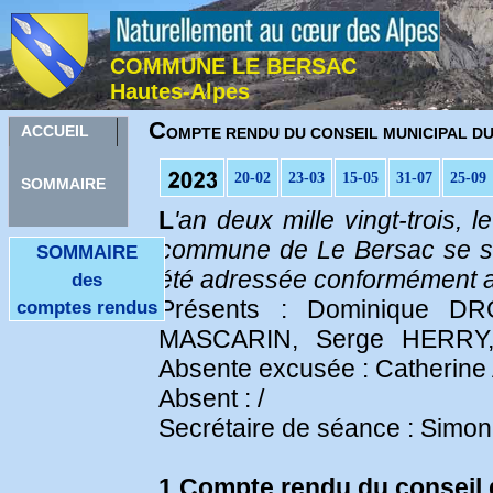
COMMUNE LE BERSAC
Hautes-Alpes
C
ACCUEIL
OMPTE RENDU DU CONSEIL MUNICIPAL DU 31
20-02
23-03
15-05
31-07
25-09
SOMMAIRE
L
'an deux mille vingt-trois, 
commune de Le Bersac se sont
SOMMAIRE
été adressée conformément aux
des
Présents : Dominique DR
comptes rendus
MASCARIN, Serge HERRY,
Absente excusée : Catherin
Absent : /
Secrétaire de séance : Simo
1 Compte rendu du conseil 