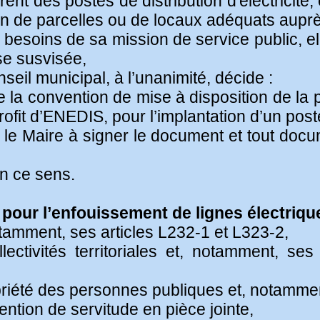
ent des postes de distribution d'électricité, 
tion de parcelles ou de locaux adéquats auprè
oins de sa mission de service public, elle
se susvisée,
nseil municipal, à l’unanimité, décide :
e la convention de mise à disposition de la 
profit d’ENEDIS, pour l’implantation d’un po
 le Maire à signer le document et tout docu
en ce sens.
 pour l’enfouissement de lignes électriq
otamment, ses articles L232-1 et L323-2,
ectivités territoriales et, notamment, ses
priété des personnes publiques et, notammen
ention de servitude en pièce jointe,