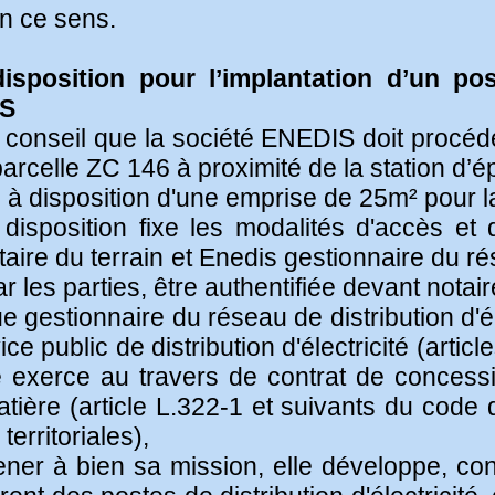
en ce sens.
sposition pour l’implantation d’un post
IS
conseil que la société ENEDIS doit procéder
é parcelle ZC 146 à proximité de la station d’é
mise à disposition d'une emprise de 25m² pour 
isposition fixe les modalités d'accès et 
re du terrain et Enedis gestionnaire du rése
r les parties, être authentifiée devant notair
estionnaire du réseau de distribution d'éle
ce public de distribution d'électricité (artic
le exerce au travers de contrat de concess
ière (article L.322-1 et suivants du code d
territoriales),
à bien sa mission, elle développe, constru