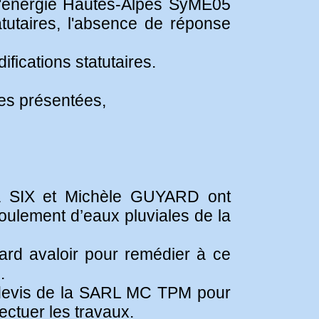
d'énergie Hautes-Alpes SyME05
tutaires, l'absence de réponse
fications statutaires.
pes présentées,
ta SIX et Michèle GUYARD ont
oulement d’eaux pluviales de la
gard avaloir pour remédier à ce
.
le devis de la SARL MC TPM pour
ectuer les travaux.