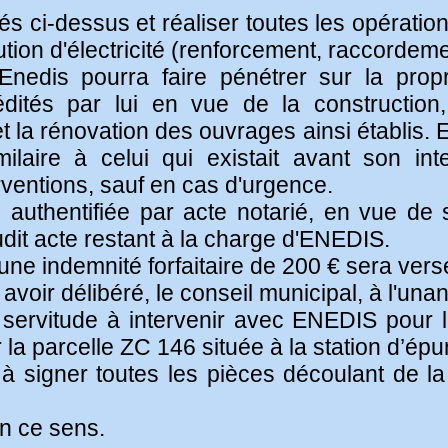
nés ci-dessus et réaliser toutes les opérati
ution d'électricité (renforcement, raccordemen
nedis pourra faire pénétrer sur la prop
ités par lui en vue de la construction, la
 la rénovation des ouvrages ainsi établis. En
laire à celui qui existait avant son inte
rventions, sauf en cas d'urgence.
 authentifiée par acte notarié, en vue de 
dudit acte restant à la charge d'ENEDIS.
'une indemnité forfaitaire de 200 € sera v
voir délibéré, le conseil municipal, à l'unan
servitude à intervenir avec ENEDIS pour l'
la parcelle ZC 146 située à la station d’épu
 à signer toutes les pièces découlant de la
en ce sens.