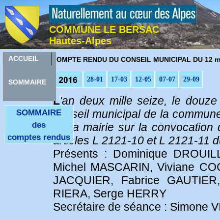
COMMUNE LE BERSAC
Hautes-Alpes
C
ACCUEIL
OMPTE RENDU DU CONSEIL MUNICIPAL DU 12 m
28-01
17-03
12-05
07-07
29-09
SOMMAIRE
L
'an deux mille seize, le douz
conseil municipal de la commune
SOMMAIRE
des
de la mairie sur la convocation
comptes rendus
articles L 2121-10 et L 2121-11 du
Présents : Dominique DROUIL
Michel MASCARIN, Viviane C
JACQUIER, Fabrice GAUTIER,
RIERA, Serge HERRY
Secrétaire de séance : Simone 