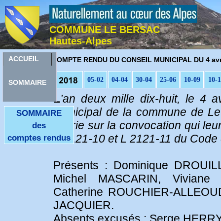
COMMUNE LE BERSAC
Hautes-Alpes
C
ACCUEIL
OMPTE RENDU DU CONSEIL MUNICIPAL DU 4 avri
05-02
04-04
30-04
25-06
10-09
10-
SOMMAIRE
L
’an deux mille dix-huit, le 4 
municipal de la commune de Le 
SOMMAIRE
mairie sur la convocation qui le
des
L 2121-10 et L 2121-11 du Code de
comptes rendus
Présents : Dominique DROUIL
Michel MASCARIN, Viviane
Catherine ROUCHIER-ALLEOUD
JACQUIER.
Absents excusés : Serge HERRY 