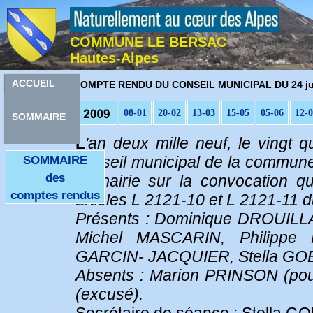
COMMUNE LE BERSAC
Hautes-Alpes
C
ACCUEIL
OMPTE RENDU DU CONSEIL MUNICIPAL DU 24 jui
08-01
20-02
13-03
15-05
05-06
12-
SOMMAIRE
L
'an deux mille neuf, le vingt 
conseil municipal de la commune
SOMMAIRE
des
la mairie sur la convocation 
comptes rendus
articles L 2121-10 et L 2121-11 du
Présents : Dominique DROUILLA
Michel MASCARIN, Philippe 
GARCIN- JACQUIER, Stella GO
Absents : Marion PRINSON (pou
(excusé).