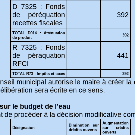
D 7325 : Fonds
de péréquation
392
recettes fiscales
TOTAL D014 : Atténuation
392
de produit
R 7325 : Fonds
de péraquation
441
RFCI
TOTAL R73 : Impôts et taxes
392
nseil municipal autorise le maire à créer la
élibération sera écrite en ce sens.
sur le budget de l’eau
nt de procéder à la décision modificative com
Augmentation
Diminution sur
Désignation
sur crédits
drédits ouverts
ouverts