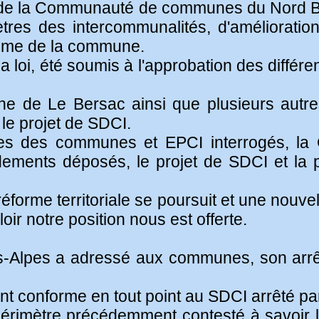
in de la Communauté de communes du Nord B
ètres des intercommunalités, d'améliorati
même de la commune.
a loi, été soumis à l'approbation des différ
e de Le Bersac ainsi que plusieurs autre
le projet de SDCI.
les des communes et EPCI interrogés, la 
ments déposés, le projet de SDCI et la p
forme territoriale se poursuit et une nouvel
loir notre position nous est offerte.
es-Alpes a adressé aux communes, son arrê
t conforme en tout point au SDCI arrêté p
 périmètre précédemment contesté à savoir