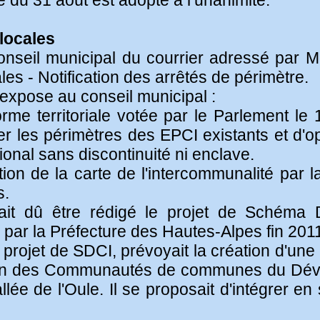
 du 31 août est adopté à l’unanimité.
 locales
nseil municipal du courrier adressé par Mo
les - Notification des arrêtés de périmètre.
e expose au conseil municipal :
rme territoriale votée par le Parlement le
iser les périmètres des EPCI existants et d
tional sans discontinuité ni enclave.
cation de la carte de l'intercommunalité par l
s.
rait dû être rédigé le projet de Schéma
par la Préfecture des Hautes-Alpes fin 201
 le projet de SDCI, prévoyait la création 
ion des Communautés de communes du Dévo
llée de l'Oule. Il se proposait d'intégrer 