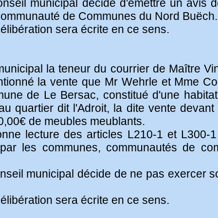
onseil municipal décide d'émettre un avis dé
la Communauté de Communes du Nord Buëch.
élibération sera écrite en ce sens.
nicipal la teneur du courrier de Maître Vin
entionné la vente que Mr Wehrle et Mme Cou
une de Le Bersac, constitué d'une habitat
quartier dit l'Adroit, la dite vente devant
0,00€ de meubles meublants.
onne lecture des articles L210-1 et L300-
é par les communes, communautés de co
onseil municipal décide de ne pas exercer s
élibération sera écrite en ce sens.