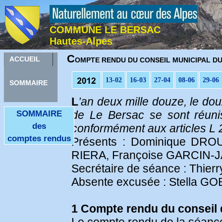
COMMUNE LE BERSAC
Hautes-Alpes
C
ACCUEIL
OMPTE RENDU DU CONSEIL MUNICIPAL DU 
13-02
16-03
27-04
08-06
29-06
SOMMAIRE
L
’an deux mille douze, le do
de Le Bersac se sont réunis
SOMMAIRE
des
conformément aux articles L 2
comptes rendus
Présents : Dominique DROU
RIERA, Françoise GARCIN-
Secrétaire de séance : Thie
Absente excusée : Stella GO
1 Compte rendu du conseil 