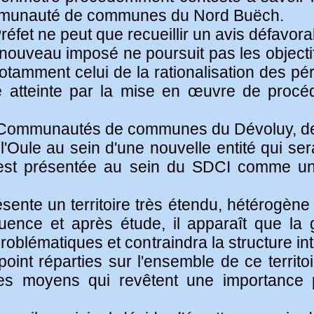
ommunauté de communes du Nord Buëch.
réfet ne peut que recueillir un avis défavo
nouveau imposé ne poursuit pas les objectifs
t notamment celui de la rationalisation des p
tre atteinte par la mise en œuvre de procé
es Communautés de communes du Dévoluy, d
e l'Oule au sein d'une nouvelle entité qu
st présentée au sein du SDCI comme un
résente un territoire très étendu, hétérogèn
quence et après étude, il apparaît que la
roblématiques et contraindra la structure i
oint réparties sur l'ensemble de ce territo
des moyens qui revêtent une importance p