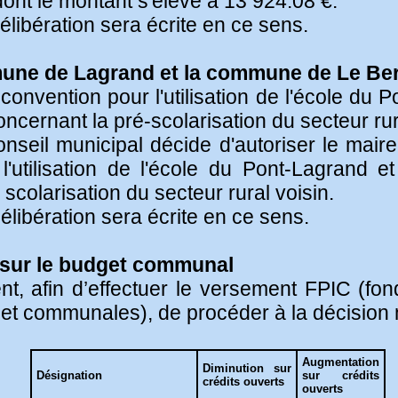
nt le montant s'élève à 13 924.08 €.
élibération sera écrite en ce sens.
mune de Lagrand et la commune de Le Be
onvention pour l'utilisation de l'école du P
cernant la pré-scolarisation du secteur rura
onseil municipal décide d'autoriser le mair
tilisation de l'école du Pont-Lagrand et
scolarisation du secteur rural voisin.
élibération sera écrite en ce sens.
1 sur le budget communal
ent, afin d’effectuer le versement FPIC (fo
t communales), de procéder à la décision m
Augmentation
Diminution sur
Désignation
sur crédits
crédits ouverts
ouverts