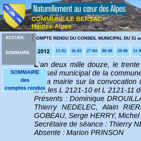
COMMUNE LE BERSAC
Hautes-Alpes
C
ACCUEIL
OMPTE RENDU DU CONSEIL MUNICIPAL DU 31 ao
13-02
16-03
27-04
08-06
29-06
31-
SOMMAIRE
L
’an deux mille douze, le trent
conseil municipal de la commune
SOMMAIRE
des
de la mairie sur la convocation
comptes rendus
articles L 2121-10 et L 2121-11 du
Présents : Dominique DROUILLA
Thierry NEDELEC, Alain RIER
GOBEAU, Serge HERRY, Miche
Secrétaire de séance : Thierry
Absente : Marion PRINSON