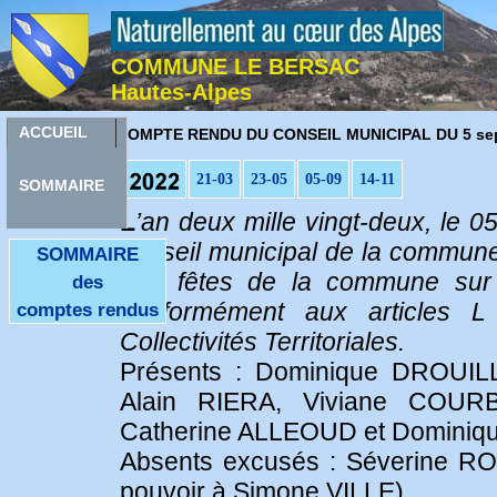
COMMUNE LE BERSAC
Hautes-Alpes
C
ACCUEIL
OMPTE RENDU DU CONSEIL MUNICIPAL DU 5 sep
21-03
23-05
05-09
14-11
SOMMAIRE
L
’an deux mille vingt-deux, le 
conseil municipal de la commune
SOMMAIRE
des fêtes de la commune sur 
des
conformément aux articles 
comptes rendus
Collectivités Territoriales.
Présents : Dominique DROUIL
Alain RIERA, Viviane COUR
Catherine ALLEOUD et Domin
Absents excusés : Séverine R
pouvoir à Simone VILLE)