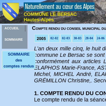
COMMUNE LE BERSAC
Hautes-Alpes
C
ACCUEIL
OMPTE RENDU DU CONSEIL MUNICIPAL DU 
02-02
02-03
30-03
28-04
24-06
SOMMAIRE
L’an deux mille cinq, le hui
commune Le Bersac se sont ré
SOMMAIRE
des
conformément aux articles
comptes rendus
ELAPHOS Marie-France, AST
Michel, MICHEL André, ELA
GRÉMILLON Christine,. Secré
1. COMPTE RENDU DU CON
Le compte rendu de la séance