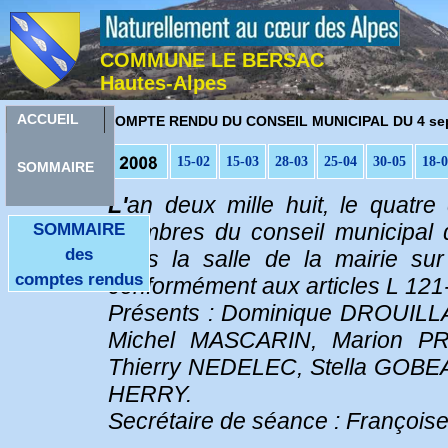
COMMUNE LE BERSAC
Hautes-Alpes
C
ACCUEIL
OMPTE RENDU DU CONSEIL MUNICIPAL DU 4 sep
15-02
15-03
28-03
25-04
30-05
18-
SOMMAIRE
L'
an deux mille huit, le quatr
membres du conseil municipal 
SOMMAIRE
des
dans la salle de la mairie su
comptes rendus
conformément aux articles L 12
Présents : Dominique DROUILLA
Michel MASCARIN, Marion PR
Thierry NEDELEC, Stella GOBE
HERRY.
Secrétaire de séance : Franço