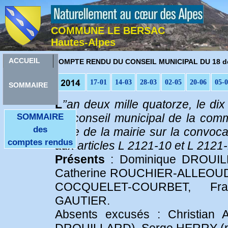
COMMUNE LE BERSAC
Hautes-Alpes
C
ACCUEIL
OMPTE RENDU DU CONSEIL MUNICIPAL DU 18 d
17-01
14-03
28-03
02-05
20-06
05-
SOMMAIRE
L
’’an deux mille quatorze, le d
du conseil municipal de la com
SOMMAIRE
des
salle de la mairie sur la convoc
comptes rendus
aux articles L 2121-10 et L 2121-
Présents
: Dominique DROUILL
Catherine ROUCHIER-ALLEOUD, 
COCQUELET-COURBET, Fra
GAUTIER.
Absents excusés : Christian