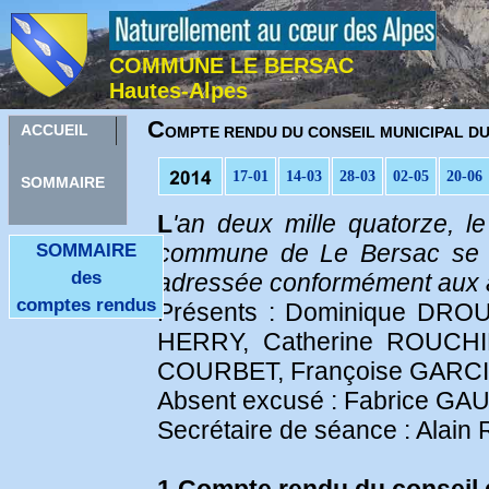
COMMUNE LE BERSAC
Hautes-Alpes
C
ACCUEIL
OMPTE RENDU DU CONSEIL MUNICIPAL DU 
17-01
14-03
28-03
02-05
20-06
SOMMAIRE
L
'an deux mille quatorze, 
commune de Le Bersac se son
SOMMAIRE
des
adressée conformément aux art
comptes rendus
Présents : Dominique DROU
HERRY, Catherine ROUCHI
COURBET, Françoise GARC
Absent excusé : Fabrice G
Secrétaire de séance : Alain