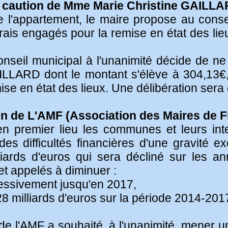
 caution de Mme Marie Christine GAILL
l'appartement, le maire propose au conseil 
ais engagés pour la remise en état des lieu
conseil municipal à l'unanimité décide de n
LLARD dont le montant s'élève à 304,13€,
ise en état des lieux. Une délibération sera 
ion de L'AMF (Association des Maires de 
t en premier lieu les communes et leurs int
s difficultés financières d'une gravité e
iards d'euros qui sera décliné sur les a
fet appelés à diminuer :
ressivement jusqu'en 2017,
8 milliards d'euros sur la période 2014-201
e l'AMF a souhaité, à l'unanimité, mener une