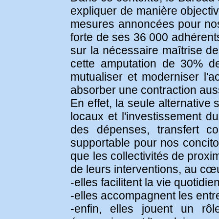
expliquer de manière objective
mesures annoncées pour nos te
forte de ses 36 000 adhéren
sur la nécessaire maîtrise de
cette amputation de 30% de 
mutualiser et moderniser l'ac
absorber une contraction auss
En effet, la seule alternativ
locaux et l'investissement du 
des dépenses, transfert con
supportable pour nos concit
que les collectivités de prox
de leurs interventions, au cœ
-elles facilitent la vie quotid
-elles accompagnent les entrep
-enfin, elles jouent un rô