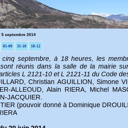
5 septembre 2014
05-09
31-10
18-12
le cinq septembre, à 18 heures, les membr
t réunis dans la salle de la mairie sur 
icles L 2121-10 et L 2121-11 du Code des Co
ILLARD, Christian AGUILLION, Simone V
ER-ALLEOUD, Alain RIERA, Michel MAS
IN-JACQUIER.
AUTIER (pouvoir donné à Dominique DROUI
 RIERA