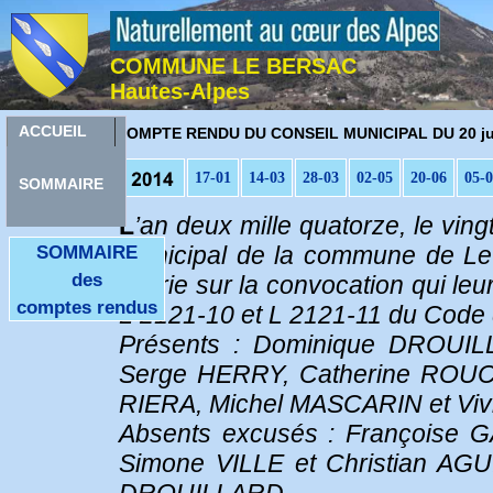
COMMUNE LE BERSAC
Hautes-Alpes
C
ACCUEIL
OMPTE RENDU DU CONSEIL MUNICIPAL DU 20 ju
17-01
14-03
28-03
02-05
20-06
05-
SOMMAIRE
L
’an deux mille quatorze, le vin
municipal de la commune de Le 
SOMMAIRE
des
mairie sur la convocation qui le
comptes rendus
L 2121-10 et L 2121-11 du Code de
Présents : Dominique DROUIL
Serge HERRY, Catherine ROUC
RIERA, Michel MASCARIN et 
Absents excusés : Françoise 
Simone VILLE et Christian AGU