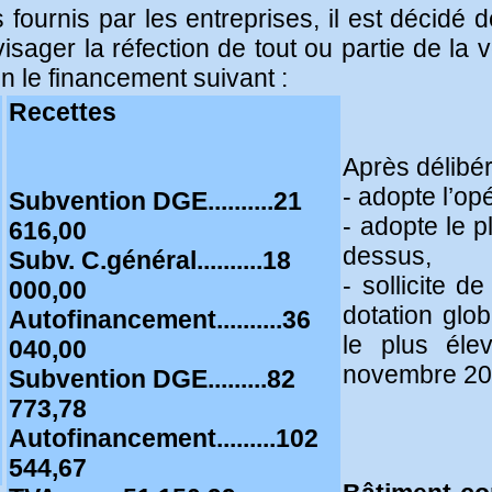
s fournis par les entreprises, il est décid
isager la réfection de tout ou partie de la 
n le financement suivant :
Recettes
Après délibér
- adopte l’op
Subvention DGE..........21
- adopte le 
616,00
dessus,
Subv. C.général..........18
- sollicite d
000,00
dotation glo
Autofinancement..........36
le plus él
040,00
novembre 20
Subvention DGE.........82
773,78
Autofinancement.........102
544,67