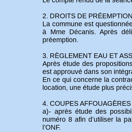
Le compte rendu de la séance
2. DROITS DE PRÉEMPTIO
La commune est questionnée a
à Mme Décanis. Après délib
préemption.
3. RÈGLEMENT EAU ET AS
Après étude des proposition
est approuvé dans son intégra
En ce qui concerne la contrac
location, une étude plus préc
4. COUPES AFFOUAGÈRES
a)- après étude des possibil
numéro 8 afin d’utiliser la 
l’ONF.