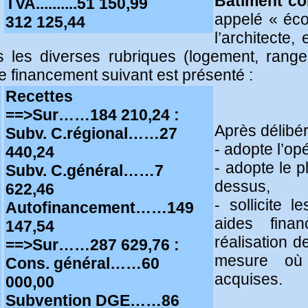
Bâtiment c
TVA..........51 150,99
appelé « éco
312 125,44
l’architecte,
les diverses rubriques (logement, rangeme
de financement suivant est présenté :
Recettes
==>Sur……184 210,24 :
Après délibér
Subv. C.régional……27
- adopte l’op
440,24
- adopte le 
Subv. C.général……7
dessus,
622,46
- sollicite l
Autofinancement……149
aides fina
147,54
réalisation d
==>Sur……287 629,76 :
mesure où 
Cons. général……60
acquises.
000,00
Subvention DGE……86