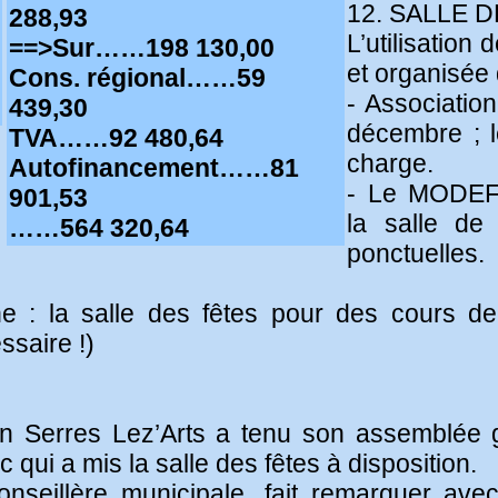
12. SALLE 
288,93
L’utilisation 
==>Sur……198 130,00
et organisée 
,
Cons. régional……59
- Association
439,30
décembre ; l
TVA……92 480,64
charge.
Autofinancement……81
- Le MODEF F
901,53
la salle de
……564 320,64
ponctuelles.
e : la salle des fêtes pour des cours de
ssaire !)
on Serres Lez’Arts a tenu son assemblée g
qui a mis la salle des fêtes à disposition.
onseillère municipale, fait remarquer ave