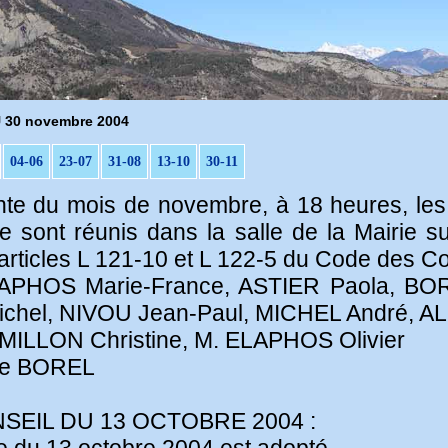
30 novembre 2004
04-06
23-07
31-08
13-10
30-11
rente du mois de novembre, à 18 heures, l
sont réunis dans la salle de la Mairie sur
rticles L 121-10 et L 122-5 du Code des 
ELAPHOS Marie-France, ASTIER Paola, BOR
chel, NIVOU Jean-Paul, MICHEL André, A
ILLON Christine, M. ELAPHOS Olivier
yse BOREL
EIL DU 13 OCTOBRE 2004 :