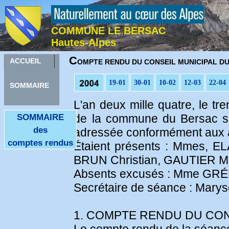
COMMUNE LE BERSAC
Hautes-Alpes
C
ACCUEIL
OMPTE RENDU DU CONSEIL MUNICIPAL DU 
19-01
30-01
10-02
12-03
22-04
SOMMAIRE
L'an deux mille quatre, le t
de la commune du Bersac se 
SOMMAIRE
des
adressée conformément aux a
comptes rendus
Étaient présents : Mmes, 
BRUN Christian, GAUTIER Mi
Absents excusés : Mme GRÉM
Secrétaire de séance : Mar
1. COMPTE RENDU DU CONS