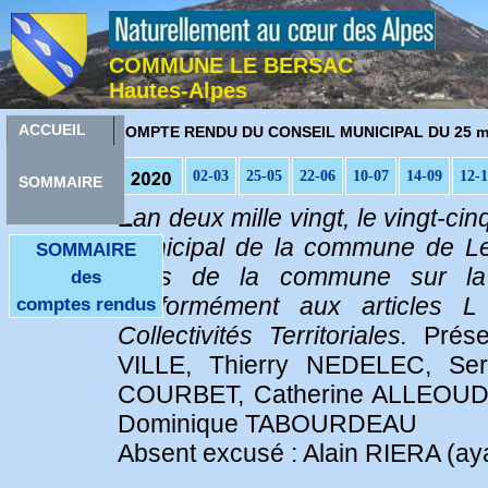
COMMUNE LE BERSAC
Hautes-Alpes
C
ACCUEIL
OMPTE RENDU DU CONSEIL MUNICIPAL DU 25 m
02-03
25-05
22-06
10-07
14-09
12-
SOMMAIRE
L
an deux mille vingt, le vingt-c
municipal de la commune de Le
SOMMAIRE
fêtes de la commune sur la
des
conformément aux articles 
comptes rendus
Collectivités Territoriales.
Prése
VILLE, Thierry NEDELEC, Se
COURBET, Catherine ALLEOUD,
Dominique TABOURDEAU
Absent excusé : Alain RIERA (a